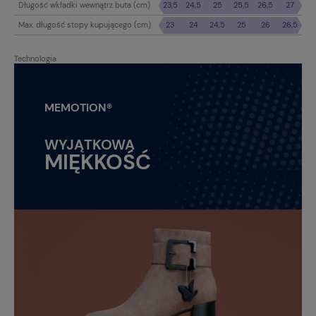
Długość wkładki wewnątrz buta (cm)
23,5
24,5
25
25,5
26,5
27
Max. długość stopy kupującego (cm)
23
24
24,5
25
26
26,5
Technologia
MEMOTION®
WYJĄTKOWA
MIĘKKOŚĆ