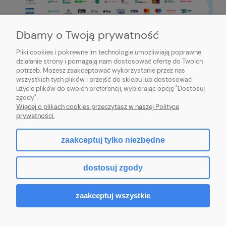
Dbamy o Twoją prywatność
Pliki cookies i pokrewne im technologie umożliwiają poprawne
działanie strony i pomagają nam dostosować ofertę do Twoich
potrzeb. Możesz zaakceptować wykorzystanie przez nas
PRZYDATNE INFORMACJE
wszystkich tych plików i przejść do sklepu lub dostosować
użycie plików do swoich preferencji, wybierając opcję "Dostosuj
MOJE KONTO
zgody".
Więcej o plikach cookies przeczytasz w naszej Polityce
prywatności.
zaakceptuj tylko niezbędne
pokaż pełną wersję strony
dostosuj zgody
Sklep internetowy Shoper.pl
zaakceptuj wszystkie