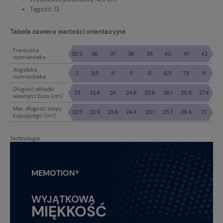
Tęgość: G
Tabela zawiera wartości orientacyjne
Francuska
35.5
36
37
38
39
40
41
42
rozmiarówka
Angielska
3
3,5
4
5
6
6,5
7,5
8
rozmiarówka
Długość wkładki
23
23.4
24
24.8
25.6
26.1
26.9
27.4
wewnątrz buta (cm)
Max. długość stopy
22.5
22.9
23.6
24.4
25.1
25.7
26.4
27
kupującego (cm)
Technologia
MEMOTION®
WYJĄTKOWA
MIĘKKOŚĆ