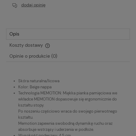
dodaj opinię
Opis
Koszty dostawy
Cena nie zawiera ewentualnych kosztów płatności
Opinie o produkcie (0)
Skóra naturalna/licowa
Kolor: Beige nappa
Technologia MEMOTION: Miękka pianka pamięciowa we
wkładce MEMOTION dopasowuje się ergonomicznie do
kształtu stopy.
Po noszeniu częściowo wraca do swojego pierwotnego
kształtu.
Memotion zapewnia swobodną dynamikę ruchu oraz
absorbuje wstrząsy i uderzenia w podłoże.
Wysokość podeszwy: 4,5 cm