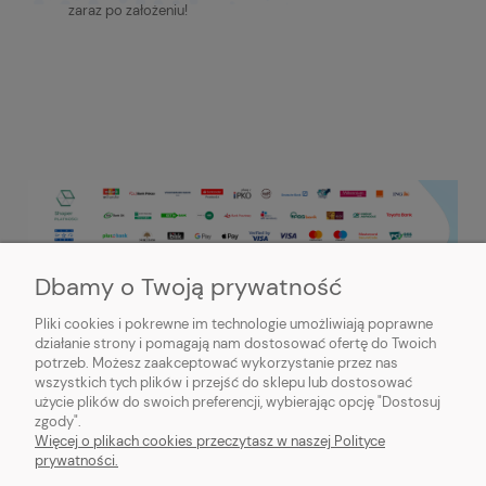
zaraz po założeniu!
Dbamy o Twoją prywatność
Pliki cookies i pokrewne im technologie umożliwiają poprawne
działanie strony i pomagają nam dostosować ofertę do Twoich
potrzeb. Możesz zaakceptować wykorzystanie przez nas
PRZYDATNE INFORMACJE
wszystkich tych plików i przejść do sklepu lub dostosować
użycie plików do swoich preferencji, wybierając opcję "Dostosuj
MOJE KONTO
zgody".
Więcej o plikach cookies przeczytasz w naszej Polityce
prywatności.