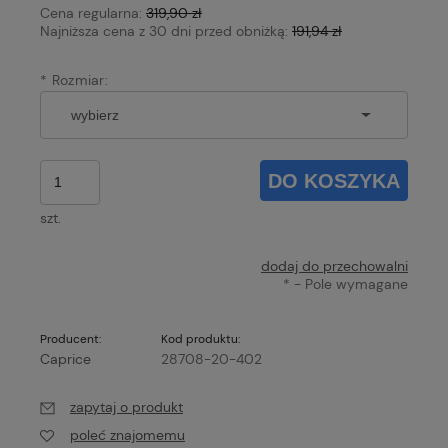
Cena regularna:
319,90 zł
Najniższa cena z 30 dni przed obniżką:
191,94 zł
*
Rozmiar:
DO KOSZYKA
szt.
dodaj do przechowalni
*
- Pole wymagane
Producent:
Kod produktu:
Caprice
28708-20-402
zapytaj o produkt
poleć znajomemu