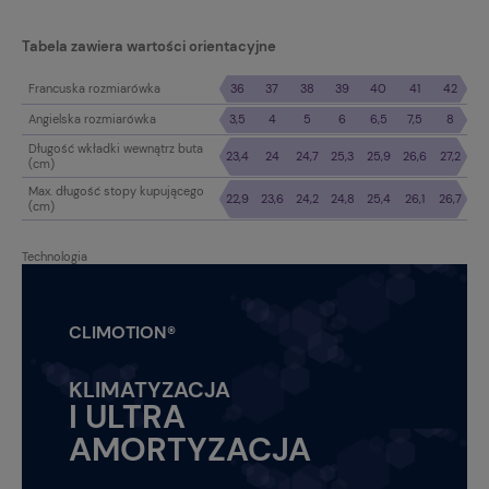
Tabela zawiera wartości orientacyjne
Francuska rozmiarówka
36
37
38
39
40
41
42
Angielska rozmiarówka
3,5
4
5
6
6,5
7,5
8
Długość wkładki wewnątrz buta
23,4
24
24,7
25,3
25,9
26,6
27,2
(cm)
Max. długość stopy kupującego
22,9
23,6
24,2
24,8
25,4
26,1
26,7
(cm)
Technologia
CLIMOTION®
KLIMATYZACJA
I ULTRA
AMORTYZACJA