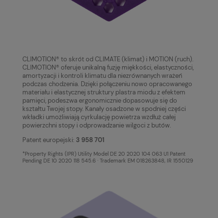
CLIMOTION® to skrót od CLIMATE (klimat) i MOTION (ruch).
CLIMOTION® oferuje unikalną fuzję miękkości, elastyczności,
amortyzacji i kontroli klimatu dla niezrównanych wrażeń
podczas chodzenia. Dzięki połączeniu nowo opracowanego
materiału i elastycznej struktury plastra miodu z efektem
pamięci, podeszwa ergonomicznie dopasowuje się do
kształtu Twojej stopy. Kanały osadzone w spodniej części
wkładki umożliwiają cyrkulację powietrza wzdłuż całej
powierzchni stopy i odprowadzanie wilgoci z butów.
Patent europejski:
3 958 701
*Property Rights (IPR) Utility Model DE 20 2020 104 063 U1 Patent
Pending DE 10 2020 118 545.6 · Trademark EM 018263848, IR 1550129