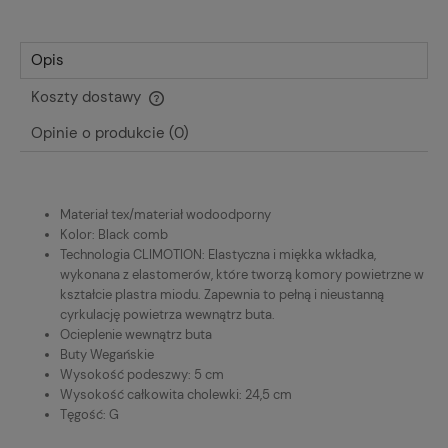
Opis
Koszty dostawy
Cena nie zawiera ewentualnych kosztów płatności
Opinie o produkcie (0)
Materiał tex/materiał wodoodporny
Kolor: Black comb
Technologia CLIMOTION: Elastyczna i miękka wkładka,
wykonana z elastomerów, które tworzą komory powietrzne w
kształcie plastra miodu. Zapewnia to pełną i nieustanną
cyrkulację powietrza wewnątrz buta.
Ocieplenie wewnątrz buta
Buty Wegańskie
Wysokość podeszwy: 5 cm
Wysokość całkowita cholewki: 24,5 cm
Tęgość: G