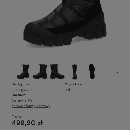
Dostępność:
Wysyłka w:
na magazynie
24h
Dostawa:
Darmowa
sprawdź formy dostawy
Cena nie zawiera ewentualnych kosztów płatności
Cena:
499,90 zł