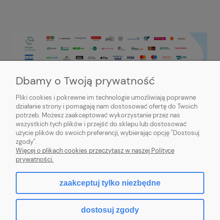
Dbamy o Twoją prywatność
Pliki cookies i pokrewne im technologie umożliwiają poprawne
działanie strony i pomagają nam dostosować ofertę do Twoich
potrzeb. Możesz zaakceptować wykorzystanie przez nas
PRZYDATNE INFORMACJE
wszystkich tych plików i przejść do sklepu lub dostosować
użycie plików do swoich preferencji, wybierając opcję "Dostosuj
MOJE KONTO
zgody".
Więcej o plikach cookies przeczytasz w naszej Polityce
prywatności.
zaakceptuj tylko niezbędne
pokaż pełną wersję strony
dostosuj zgody