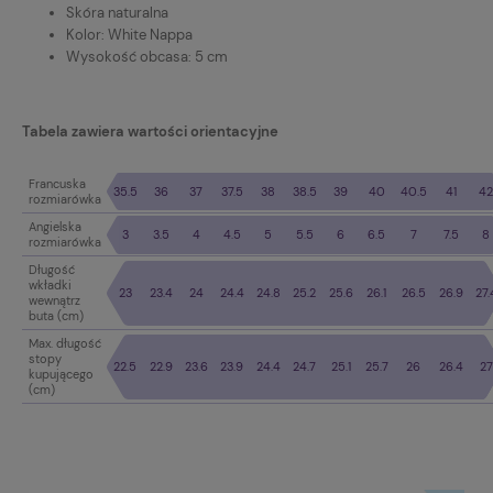
Skóra naturalna
Kolor: White Nappa
Wysokość obcasa: 5 cm
Tabela zawiera wartości orientacyjne
Francuska
35.5
36
37
37.5
38
38.5
39
40
40.5
41
42
rozmiarówka
Angielska
3
3.5
4
4.5
5
5.5
6
6.5
7
7.5
8
rozmiarówka
Długość
wkładki
23
23.4
24
24.4
24.8
25.2
25.6
26.1
26.5
26.9
27.
wewnątrz
buta (cm)
Max. długość
stopy
22.5
22.9
23.6
23.9
24.4
24.7
25.1
25.7
26
26.4
27
kupującego
(cm)