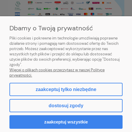
Dbamy o Twoją prywatność
Pliki cookies i pokrewne im technologie umożliwiają poprawne
działanie strony i pomagają nam dostosować ofertę do Twoich
potrzeb. Możesz zaakceptować wykorzystanie przez nas
PRZYDATNE INFORMACJE
wszystkich tych plików i przejść do sklepu lub dostosować
użycie plików do swoich preferencji, wybierając opcję "Dostosuj
MOJE KONTO
zgody".
Więcej o plikach cookies przeczytasz w naszej Polityce
prywatności.
zaakceptuj tylko niezbędne
pokaż pełną wersję strony
dostosuj zgody
Sklep internetowy Shoper.pl
zaakceptuj wszystkie