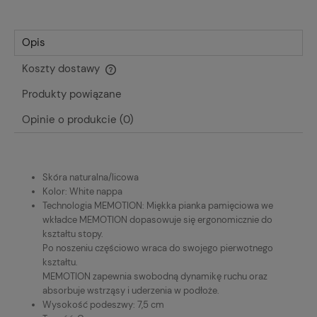
Opis
Koszty dostawy
Cena nie zawiera ewentualnych kosztów płatności
Produkty powiązane
Opinie o produkcie (0)
Skóra naturalna/licowa
Kolor: White nappa
Technologia MEMOTION: Miękka pianka pamięciowa we
wkładce MEMOTION dopasowuje się ergonomicznie do
kształtu stopy.
Po noszeniu częściowo wraca do swojego pierwotnego
kształtu.
MEMOTION zapewnia swobodną dynamikę ruchu oraz
absorbuje wstrząsy i uderzenia w podłoże.
Wysokość podeszwy: 7,5 cm