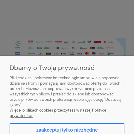
Dbamy o Twoją prywatność
Pliki cookies i pokrewne im technologie umożliwiają poprawne
działanie strony i pomagają nam dostosować ofertę do Twoich
potrzeb. Możesz zaakceptować wykorzystanie przez nas
PRZYDATNE INFORMACJE
wszystkich tych plików i przejść do sklepu lub dostosować
użycie plików do swoich preferencji, wybierając opcję "Dostosuj
MOJE KONTO
zgody".
Więcej o plikach cookies przeczytasz w naszej Polityce
prywatności.
zaakceptuj tylko niezbędne