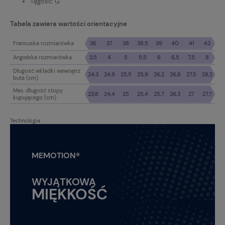
Tęgość: G
Tabela zawiera wartości orientacyjne
Francuska rozmiarówka
36
37
38
38,5
39
40
41
42
Angielska rozmiarówka
3,5
4
5
5,5
6
6,5
7,5
8
Długość wkładki wewnątrz
24,3
24,9
25,5
25,9
26,2
26,8
27,5
28,2
buta (cm)
Max. długość stopy
23,8
24,4
25
25,4
25,7
26,3
27
27,7
kupującego (cm)
Technologia
MEMOTION®
WYJĄTKOWA
MIĘKKOŚĆ