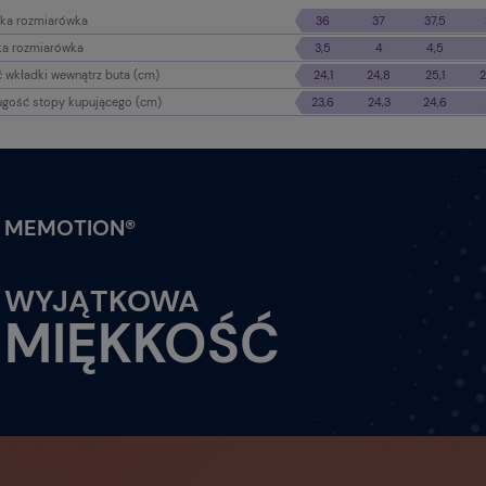
ka rozmiarówka
36
37
37,5
ka rozmiarówka
3,5
4
4,5
 wkładki wewnątrz buta (cm)
24,1
24,8
25,1
2
ugość stopy kupującego (cm)
23,6
24,3
24,6
MEMOTION®
WYJĄTKOWA
MIĘKKOŚĆ
 żółte Alisa [22200-20-
Baleriny białe ażurowe Alisa
[22101-20-102]
ł
223,93 zł
Do koszyka
Do koszyk
larna:
Cena regularna:
319,90 zł
cena:
Najniższa cena:
191,94 zł