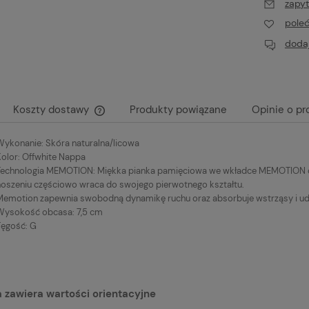
zapyt
pole
dodaj
Koszty dostawy
Produkty powiązane
Opinie o pr
Wykonanie: Skóra naturalna/licowa
Cena nie zawiera ewentualnych kosztów
Kolor: Offwhite Nappa
płatności
Technologia MEMOTION: Miękka pianka pamięciowa we wkładce MEMOTION do
noszeniu częściowo wraca do swojego pierwotnego kształtu.
Memotion zapewnia swobodną dynamikę ruchu oraz absorbuje wstrząsy i ud
Wysokość obcasa: 7,5 cm
Tęgość: G
 zawiera wartości orientacyjne