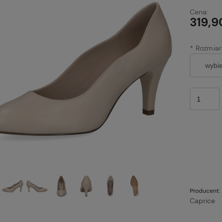
Cena:
319,9
*
Rozmiar
Producent:
Caprice