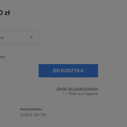
Cena nie zawiera ewentualnych kosztów
płatności
0 zł
:
szt.
DO KOSZYKA
dodaj do przechowalni
*
- Pole wymagane
Kod produktu:
22402-24-170