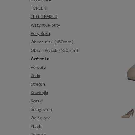
TOREBKI
PETER KAISER
Wszystkie buty
Pory Roku
Obcas niski (<50mm)
Obcas wysoki (>50mm)
Czółenka
Półbuty
Botki
Stretch
Kowbojki
Kozaki
Śniegowce
Ocieplane
Klapki
Baleriny