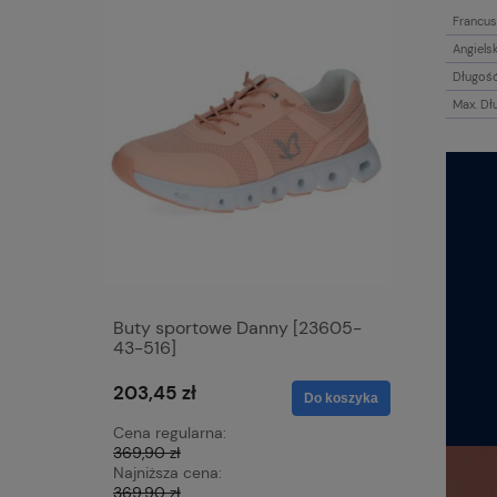
Francus
Angiels
Długość
Max. Dł
e skóry
Buty sportowe Danny [23605-
Baleriny
43-516]
620]
203,45 zł
223,93 z
Do koszyka
Do koszyka
Cena regularna:
Cena regu
369,90 zł
319,90 zł
Najniższa cena:
Najniższa 
369,90 zł
191,94 zł