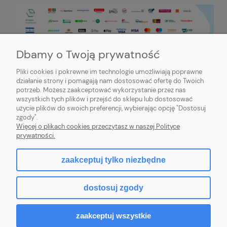
Dbamy o Twoją prywatność
Pliki cookies i pokrewne im technologie umożliwiają poprawne
działanie strony i pomagają nam dostosować ofertę do Twoich
potrzeb. Możesz zaakceptować wykorzystanie przez nas
PRZYDATNE INFORMACJE
wszystkich tych plików i przejść do sklepu lub dostosować
użycie plików do swoich preferencji, wybierając opcję "Dostosuj
MOJE KONTO
zgody".
Więcej o plikach cookies przeczytasz w naszej Polityce
prywatności.
zaakceptuj tylko niezbędne
pokaż pełną wersję strony
dostosuj zgody
Sklep internetowy Shoper.pl
zaakceptuj wszystkie