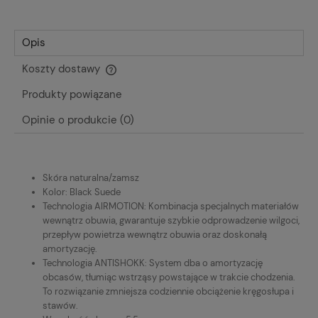
Opis
Koszty dostawy
Cena nie zawiera ewentualnych kosztów płatności
Produkty powiązane
Opinie o produkcie (0)
Skóra naturalna/zamsz
Kolor: Black Suede
Technologia AIRMOTION: Kombinacja specjalnych materiałów
wewnątrz obuwia, gwarantuje szybkie odprowadzenie wilgoci,
przepływ powietrza wewnątrz obuwia oraz doskonałą
amortyzację.
Technologia ANTISHOKK: System dba o amortyzację
obcasów, tłumiąc wstrząsy powstające w trakcie chodzenia.
To rozwiązanie zmniejsza codziennie obciążenie kręgosłupa i
stawów.