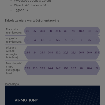
Wysokość obcasa: 5,5 cm
Wysokość cholewki: 14 cm
Tęgość: G
Tabela zawiera wartości orientacyjne
Francuska
36
37
37,5
38
38,5
39
40
40,5
41
42
rozmiarówka
Angielska
3,5
4
4,5
5
5,5
6
6,5
7
7,5
8
rozmiarówka
Długość
wkładki
23,4
24
24,4
24,8
25,2
25,6
26,1
26,5
26,9
27,4
wewnątrz
buta (cm)
Max. długość
stopy
22,9
23,6
23,9
24,4
24,7
25,1
25,7
26
26,4
27
kupującego
(cm)
Technologia
AIRMOTION®