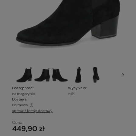
Dostępność:
Wysyłka w:
na magazynie
24h
Dostawa:
Darmowa
sprawdź formy dostawy
Cena nie zawiera ewentualnych kosztów płatności
Cena:
449,90 zł